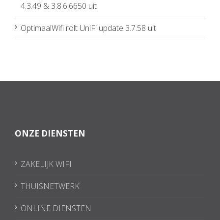
4.3.49 & 3.8.6.6650 uit
OptimaalWifi rolt UniFi update 3.7.58 uit
ONZE DIENSTEN
ZAKELIJK WIFI
THUISNETWERK
ONLINE DIENSTEN