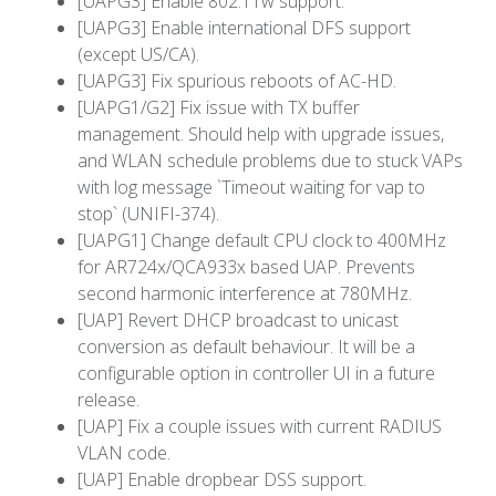
[UAPG3] Enable 802.11w support.
[UAPG3] Enable international DFS support
(except US/CA).
[UAPG3] Fix spurious reboots of AC-HD.
[UAPG1/G2] Fix issue with TX buffer
management. Should help with upgrade issues,
and WLAN schedule problems due to stuck VAPs
with log message `Timeout waiting for vap to
stop` (UNIFI-374).
[UAPG1] Change default CPU clock to 400MHz
for AR724x/QCA933x based UAP. Prevents
second harmonic interference at 780MHz.
[UAP] Revert DHCP broadcast to unicast
conversion as default behaviour. It will be a
configurable option in controller UI in a future
release.
[UAP] Fix a couple issues with current RADIUS
VLAN code.
[UAP] Enable dropbear DSS support.